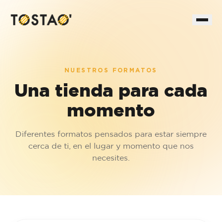
Inicio
Procesos de Producción
NUESTROS FORMATOS
Eco
Una tienda para cada
Formatos
momento
Al día
Ubicación
Diferentes formatos pensados para estar siempre
Trabaja con nosotros
cerca de ti, en el lugar y momento que nos
PQRS & Contáctenos
necesites.